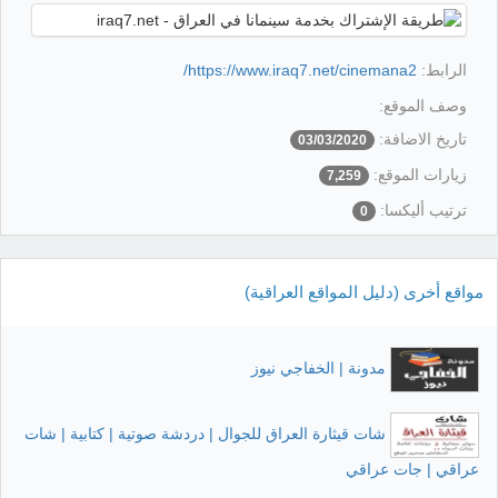
الرابط:
https://www.iraq7.net/cinemana2/
وصف الموقع:
تاريخ الاضافة:
03/03/2020
زيارات الموقع:
7,259
ترتيب أليكسا:
0
مواقع أخرى (دليل المواقع العراقية)
مدونة | الخفاجي نيوز
شات قيثارة العراق للجوال | دردشة صوتية | كتابية | شات
عراقي | جات عراقي