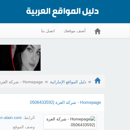
أضف موقعك
اتصل بنا
دليل المواقع الإماراتية
Homepage - شركة العزة |0506433592
Homepage - شركة العزة |0506433592
الرابط:
an-alain.com/
وصف الموقع: