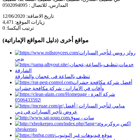
المدارس، للاتصال : 0502094095
تاريخ الاضافة:
12/06/2020
زيارات الموقع:
4,471
ترتيب أليكسا:
0
مواقع أخرى (دليل المواقع الإماراتية)
رولز رويس لتأجير السيارات
بدبي
تنظيف بالساعة فى عجمان والشارقة
أفضل شركة مكافحة حشرات
وآفات في الإمارات - شركة مكافحة حشرات
Homepage - شركة العزة
|0506433592
ميامي لتأجير السيارات | أفضل
عروض تأجير السيارات في دبي
سات - سوق
اكس بروكربرو
xbrokerpro
موقع فيديوهات غير اليوتيوب