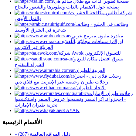
صفحة تطوير الذات مع طلال سالم هي
صفحة حول الاهتمام بالذات وتطويرها والشعور بالنجاح
شركة أطلس مكافحة الحشرات
والنمل الأبيض
وظائف في الخليج - وظائف
شاغرة في الشرق الأوسط
مبادرة مليون مبرمج عربي
إدراك | مساقات مجانيّة باللّغة
العربيّة عبر الإنترنت
شركة Awok للتسوق الإلكتروني
تسوق افضل مكان للبيع و
الشراء المفتوح
العربية للطيران
رحلات فلاي دبي - احجز
رحلات طيران رخيصة عبر الإنترنت مع فلاي دبي
الاتحاد للطيران
رحلات طيران الإمارات
- احجزوا تذاكر السفر وتصفحوا عروض السفر واستكشفوا
تجربة طيران الإمارات.
KAYAK
الأقسام الرئيسية
» دليل المواقع العالمية
(287)