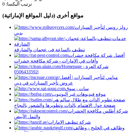
ترتيب أليكسا:
0
مواقع أخرى (دليل المواقع الإماراتية)
رولز رويس لتأجير السيارات
بدبي
تنظيف بالساعة فى عجمان والشارقة
أفضل شركة مكافحة حشرات
وآفات في الإمارات - شركة مكافحة حشرات
Homepage - شركة العزة
|0506433592
ميامي لتأجير السيارات | أفضل
عروض تأجير السيارات في دبي
سات - سوق
موقع فيديوهات غير اليوتيوب
صفحة تطوير الذات مع طلال سالم هي
صفحة حول الاهتمام بالذات وتطويرها والشعور بالنجاح
شركة أطلس مكافحة الحشرات
والنمل الأبيض
شركة تنظيف الإمارات
وظائف في الخليج - وظائف