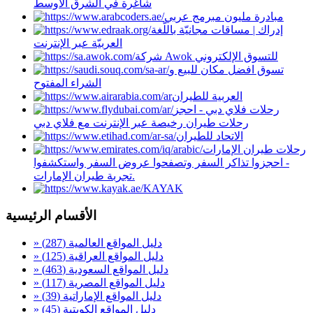
شاغرة في الشرق الأوسط
مبادرة مليون مبرمج عربي
إدراك | مساقات مجانيّة باللّغة
العربيّة عبر الإنترنت
شركة Awok للتسوق الإلكتروني
تسوق افضل مكان للبيع و
الشراء المفتوح
العربية للطيران
رحلات فلاي دبي - احجز
رحلات طيران رخيصة عبر الإنترنت مع فلاي دبي
الاتحاد للطيران
رحلات طيران الإمارات
- احجزوا تذاكر السفر وتصفحوا عروض السفر واستكشفوا
تجربة طيران الإمارات.
KAYAK
الأقسام الرئيسية
» دليل المواقع العالمية
(287)
» دليل المواقع العراقية
(125)
» دليل المواقع السعودية
(463)
» دليل المواقع المصرية
(117)
» دليل المواقع الإماراتية
(39)
» دليل المواقع الكويتية
(45)