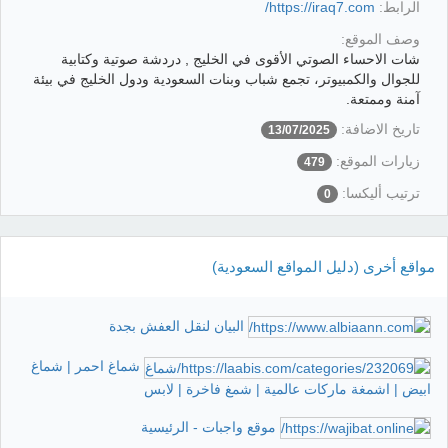
الرابط:
https://iraq7.com/
وصف الموقع:
شات الاحساء الصوتي الأقوى في الخليج , دردشة صوتية وكتابية
للجوال والكمبيوتر، تجمع شباب وبنات السعودية ودول الخليج في بيئة
آمنة وممتعة.
تاريخ الاضافة:
13/07/2025
زيارات الموقع:
479
ترتيب أليكسا:
0
مواقع أخرى (دليل المواقع السعودية)
البيان لنقل العفش بجدة
شماغ احمر | شماغ
ابيض | اشمغة ماركات عالمية | شمغ فاخرة | لابس
موقع واجبات - الرئيسية