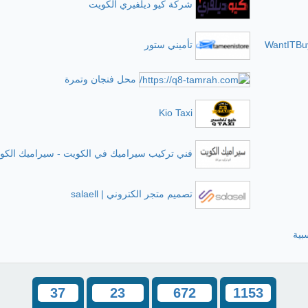
شركة كيو ديلفيري الكويت
WantITBuy
تأميني ستور
محل فنجان وتمرة
Kio Taxi
فني تركيب سيراميك في الكويت - سيراميك الكو
تصميم متجر الكتروني | salaell
بية
37
23
672
1153