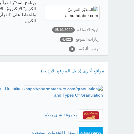
‎برنامج المتدبّر القرآ
الكربم" الإلكترونيّة 
وللحفاظ على "القرآن ا
الكريم
تاريخ الاضافة:
15/10/2020
زيارات الموقع:
4,422
ترتيب أليكسا:
0
مواقع أخرى (دليل المواقع الأردنية)
 - Definition
and Types Of Granulation
مجموعة شاي ريلام
استقل | للخدمات المصغرة