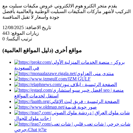
يقدم متجر الكترو هوم الالكتروني عروض مكيفات سبليت مع
التركيب لأشهر ماركات المكيفات السبليت الوطنية والعالمية بأفضل
جودة واسعار لا تقبل المنافسة
تاريخ الاضافة:
12/08/2025
زيارات الموقع:
443
ترتيب أليكسا:
0
مواقع أخرى (دليل المواقع العالمية)
بروكر - منصة الخدمات المنزلية الأولى
في السعودية
منتدى منى العزاوي
JZM GULF
الصفحة الرئيسية - ايلاف نيوز
افضل خبير سيو استشاري seo | منصة
استقل لخدمات المواقع
الصفحة الرئيسية - فريق ليث الإغاثي
صور جوية قديمة
شات ملوك العراق | دردشة ملوك الصوتي
| جات ملوك للجوال
شات جرحي | شات تعب قلبي | شات تعب
جرحي-Chat jr7ie