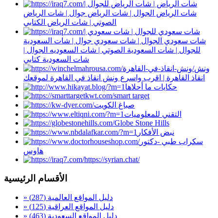
شات الرياض | شات الرياض للجوال |
شات الرياض الجوال | شات الرياض جوال | شات الرياض
الصوتي | شات الرياض الكتابي
شات سعودي للجوال | شات سعودي |
شات سعودي الجوال | شات سعودي جوال | شات السعودية
للجوال | شات السعودية الصوتي | شات السعوديه الجوال |
شات السعودية كتابي
ونش
انقاذ القاهرة | اقرب واسرع ونش انقاذ في القاهرة لموقعك
حكايات ما أحلاها
smart target
صباغ الكويت
التقني للمعلوميات
Globe Stone Hills
نبض الأفكار
سكراب طبي -دكتور
هاوس
https://syrian.chat/
الأقسام الرئيسية
» دليل المواقع العالمية
(287)
» دليل المواقع العراقية
(125)
» دليل المواقع السعودية
(463)