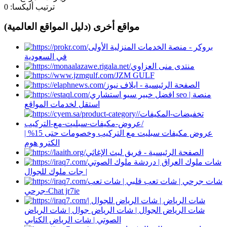
ترتيب أليكسا:
0
مواقع أخرى (دليل المواقع العالمية)
بروكر - منصة الخدمات المنزلية الأولى
في السعودية
منتدى منى العزاوي
JZM GULF
الصفحة الرئيسية - ايلاف نيوز
افضل خبير سيو استشاري seo | منصة
استقل لخدمات المواقع
عروض مكيفات سبليت مع التركيب وخصومات حتى 15% |
الكترو هوم
الصفحة الرئيسية - فريق ليث الإغاثي
شات ملوك العراق | دردشة ملوك الصوتي
| جات ملوك للجوال
شات جرحي | شات تعب قلبي | شات تعب
جرحي-Chat jr7ie
شات الرياض | شات الرياض للجوال |
شات الرياض الجوال | شات الرياض جوال | شات الرياض
الصوتي | شات الرياض الكتابي