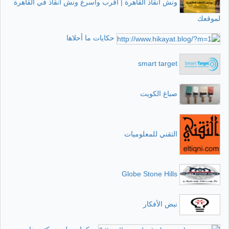
ونش انقاذ القاهرة | اقرب واسرع ونش انقاذ في القاهرة
لموقعك
حكايات ما أحلاها
smart target
صباغ الكويت
التقني للمعلوميات
Globe Stone Hills
نبض الأفكار