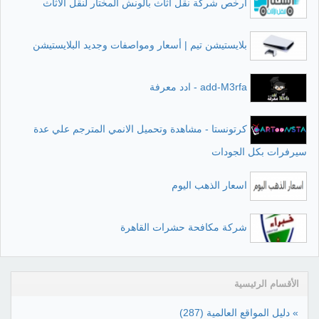
ارخص شركة نقل اثاث بالونش المختار لنقل الاثاث
بلايستيشن تيم | أسعار ومواصفات وجديد البلايستيشن
add-M3rfa - ادد معرفة
كرتونستا - مشاهدة وتحميل الانمي المترجم علي عدة
سيرفرات بكل الجودات
اسعار الذهب اليوم
شركة مكافحة حشرات القاهرة
الأقسام الرئيسية
» دليل المواقع العالمية
(287)